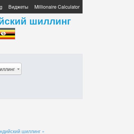
g
Виджеты
Millionaire Calculator
йский шиллинг
иллинг
ндийский шиллинг »