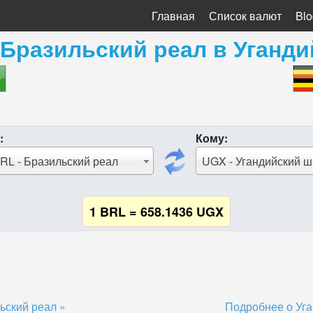
Главная
Список валют
Blo
Бразильский реал
в
Уганди
:
Кому:
RL - Бразильский реал
UGX - Угандийский ш
1 BRL = 658.1436 UGX
ьский реал »
Подробнее о Уга