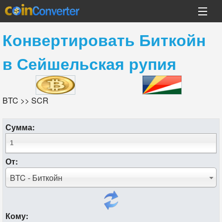
Конвертировать
Биткойн
в
Сейшельская рупия
BTC >> SCR
Сумма:
От:
BTC - Биткойн
Кому: