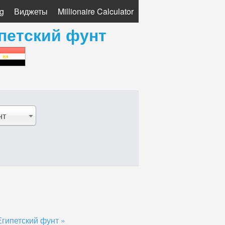
g
Виджеты
Millionaire Calculator
петский фунт
нт
гипетский фунт »