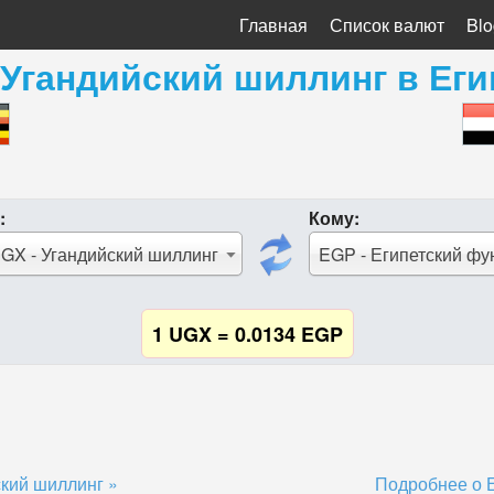
Главная
Список валют
Blo
Угандийский шиллинг
в
Еги
:
Кому:
GX - Угандийский шиллинг
EGP - Египетский фу
1 UGX = 0.0134 EGP
кий шиллинг »
Подробнее о Е