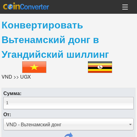
Конвертировать
Вьтенамский донг
в
Угандийский шиллинг
VND >> UGX
Сумма:
От:
VND - Вьтенамский донг